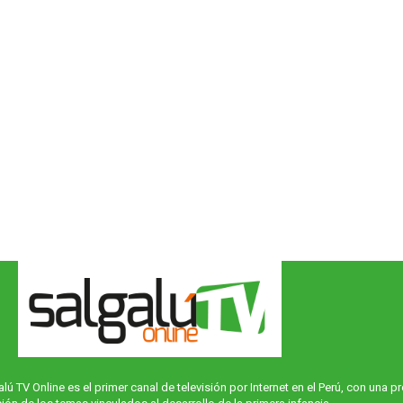
alú TV Online es el primer canal de televisión por Internet en el Perú, con una