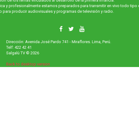
sión de los temas vinculados al desarrollo de la primera infancia.
ica y profesionalmente estamos preparados para transmitir en vivo todo tipo 
 para producir audiovisuales y programas de televisión y radio.
Dirección: Avenida José Pardo 741 - Miraflores. Lima, Perú.
Telf: 422 42 41
Salgalú TV
©
2026
Back to desktop version