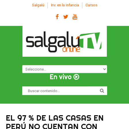
Salgalú
Inv. en la infancia
Cursos
INICIO
En vivo
Buscar
NOSOTROS
contenido...
VIDEOTECA
EL 97 % DE LAS CASAS EN
NOTICIAS
PERÚ NO CUENTAN CON