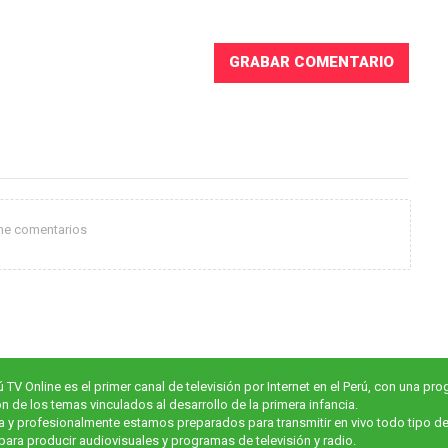
ene comentarios
ú TV Online es el primer canal de televisión por Internet en el Perú, con una p
ón de los temas vinculados al desarrollo de la primera infancia.
a y profesionalmente estamos preparados para transmitir en vivo todo tipo d
ara producir audiovisuales y programas de televisión y radio.