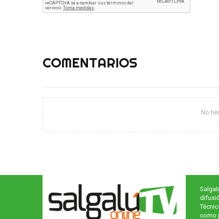
COMENTARIOS
No ti
Salgal
difusi
Técnic
como p